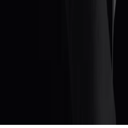
Menu
Works
About
Contact
Columns
전문가 칼럼
마케팅 칼럼
SEO 칼럼
AI 칼럼
개발 이야기
IT
트렌드
Social
Instagram
↗
Facebook
↗
상호 디자인러버스(Design Lovers)
·
대표 윤용운
·
사업자등록번호 699-28-00901
주소 서울 송파구 송파대로 453,
302
·
designloversko@gmail.com
·
010-4247-3582
© 2005–2026 Design Lovers. All rights reserved.
개인정보처리방침
Web · App · System · UI/UX · SEO · AEO ·
GEO · AIO — Seoul, KR