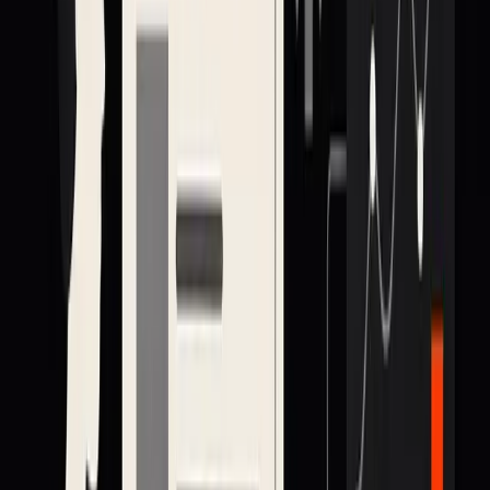
Q. 콘텐츠를 많이 올리는 게 안 좋은 건가요?
많이 올리는 것 자체가 문제는 아닙니다. 문제는 '얄팍한 글을
많이' 올리는 것입니다. 질을 유지하며 꾸준히 올리는 것은
여전히 좋습니다. 양과 질 중 하나를 골라야 한다면 질입니다.
Q. 기존의 얄팍한 글은 지워야 하나요?
지우기보다 내용을 채워 깊이를 더하는 것이 우선입니다.
도저히 살릴 수 없는 중복·저품질 글은 정리하는 것도
방법입니다. 사이트 전체의 콘텐츠 품질을 끌어올리는
관점으로 접근하세요.
Q. 전문성이 없는 분야는 어떻게 하나요?
모든 회사는 자기 사업에 대한 실제 경험과 전문성이
있습니다. 그것을 정직하게 쓰는 것이 출발점입니다. 남의
분야를 짜깁기하기보다, 우리가 진짜 아는 것에 집중하세요.
Q. 이 업데이트가 한 번으로 끝나나요?