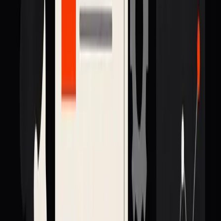
경험한 것을 정직하고 깊이 있게 쓰면 됩니다. 키워드를
맞추려 억지 부리지 말고, 고객이 정말 궁금해하는 것에
제대로 답하는 것입니다.
기존 콘텐츠도 점검해 볼 만합니다. 검색만 노리고 급히 쓴
얄팍한 글이 있다면, 실질적인 내용을 채워 깊이를 더하거나
정리하는 것이 좋습니다. 양이 아니라 질입니다. 도움이 안
되는 글 열 개보다, 진짜 도움이 되는 글 하나가 낫습니다. 이
원칙은 이 업데이트 이후 더 분명해졌습니다.
실제 사례 — 양보다 질로 바꾼 회사
검색 노출을 위해 짧은 글을 매일 여러 개 올리던 회사가
있었습니다. 그런데 이 업데이트 이후 오히려 검색 유입이
줄어 상담을 요청해 왔습니다. 급히 양산한 얄팍한 글들이
'유용하지 않음'으로 평가받은 것입니다. 글의 수를 줄이는
대신, 자기 분야의 전문성을 담은 깊이 있는 글로 방향을
바꾸자, 몇 달 뒤 검색 유입이 회복되고 방문자 만족도
높아졌습니다. 양을 좇던 것을 질로 바꾼 결과였습니다.
자주 묻는 질문