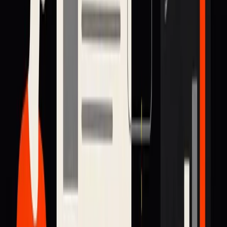
아닙니다. 구글은 '사람을 위한 콘텐츠 우대'를 지속적인
방향으로 삼고 있습니다. 일시적 대응이 아니라, 좋은
콘텐츠를 만드는 원칙 자체를 갖추는 것이 답입니다.
사람을 위한 콘텐츠 전략이 필요하면
디자인러버스
가
함께합니다.
이 글이 도움이 됐다면 · Share