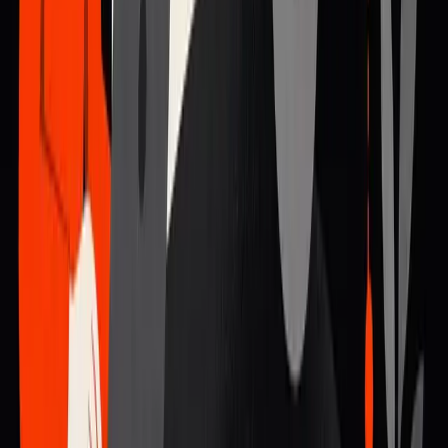
Tags
검색엔진최적화(SEO)
← 이전 글
마이크로카피 — 작은 문구 하나가 행동을
바꾼다
다음 글 →
브랜드 일관성 — 어디서 만나도 같은 인상을
주는 것
Related
.
전체 칼럼 →
SEO 칼럼 · AI 칼럼