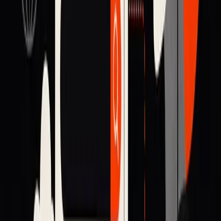
사람을 위해 쓴 글이 검색에서 이긴다
얄팍한 콘텐츠의 시대가 저문다
그동안 일부 사이트는 검색 노출만을 노리고 콘텐츠를
양산했습니다. 키워드에 맞춰 급히 쓴 글, 어디서 본 내용을
짜깁기한 글, 정작 읽어보면 알맹이가 없는 글들입니다.
검색에는 걸리지만 방문자에게는 실망을 주는
콘텐츠였습니다.
구글은 이런 콘텐츠가 검색 품질을 떨어뜨린다고 봤습니다.
검색해서 들어갔는데 도움이 안 되는 글만 나오면 사용자가