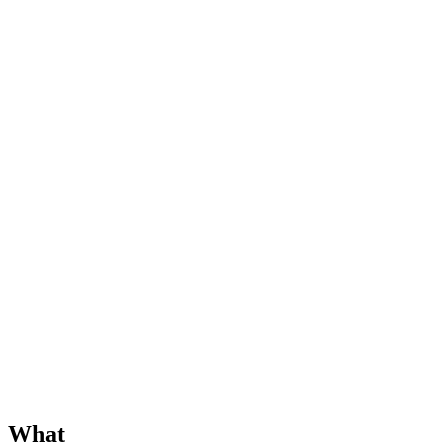
Generative Engine Optimization
생성형엔진최적화
AI Optimization
AI 최적화
What