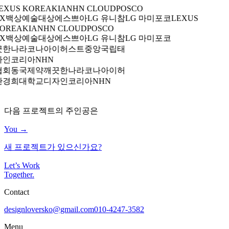
EXUS KOREA
KIA
NHN CLOUD
POSCO
X
백상예술대상
에스쁘아
LG 유니참
LG 마미포코
LEXUS
OREA
KIA
NHN CLOUD
POSCO
X
백상예술대상
에스쁘아
LG 유니참
LG 마미포코
끗한나라
코나아이
허스트중앙
국립태
자인코리아
NHN
협회
동국제약
깨끗한나라
코나아이
허
관
경희대학교
디자인코리아
NHN
다음 프로젝트의 주인공은
You →
새 프로젝트가 있으신가요?
Let’s Work
Together
.
Contact
designloversko@gmail.com
010-4247-3582
Menu