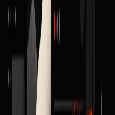
시맨틱 웹이 시사하는 것은, 앞으로 웹이 '사람만 이해하는
것'에서 '기계도 이해하는 것'으로 나아간다는 방향입니다.
검색엔진이 점점 똑똑해지고, 기계가 정보를 활용하는
서비스가 늘어날수록, 우리 홈페이지의 내용을 기계가 잘
이해하게 하는 것이 중요해집니다. 사람에게만 보기 좋게
만드는 것을 넘어, 기계도 뜻을 이해하게 만드는 것입니다.
이 방향은 앞으로 계속 이어질 것입니다. 그래서 지금
홈페이지를 만들 때 '사람이 보기 좋게'와 함께 '기계가
이해하기 좋게'를 고려하는 것이 현명합니다. 내용을 의미에
맞는 구조로 만들고, 각 정보의 뜻이 분명하게 하는 것입니다.
이것은 지금의 검색에도 좋고, 기계가 뜻을 이해하는 미래에도
유리합니다. 사람과 기계 모두가 잘 이해하는 홈페이지를
만드는 것 — 이것이 웹이 나아가는 방향에 맞춰 준비하는
길입니다.
실제 사례 — 의미를 살려 검색이 좋아진
회사
내용을 그저 보기 좋게만 만든 홈페이지를 가진 회사가