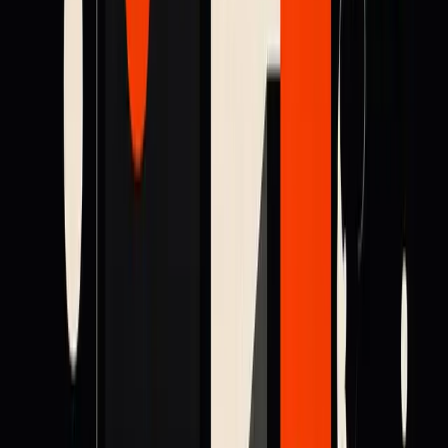
기계가 뜻을 이해하는 웹
기계는 지금 뜻을 모른다
웹페이지에 '홍길동 02-1234-5678'이라고 적혀 있으면, 사람은
이것이 '홍길동이라는 사람의 전화번호'임을 압니다. 하지만
기계는 그저 글자와 숫자의 나열로만 볼 뿐, 무엇이 이름이고
무엇이 전화번호인지 정확히 알지 못합니다. 지금의 웹은
사람이 읽고 이해하도록 만들어져 있어서, 기계는 내용의 뜻을
제대로 파악하지 못합니다.
이것이 여러 한계를 만듭니다. 검색엔진은 내용의 뜻을 정확히
몰라 대략적으로만 이해하고, 그래서 검색 결과도 정확하지