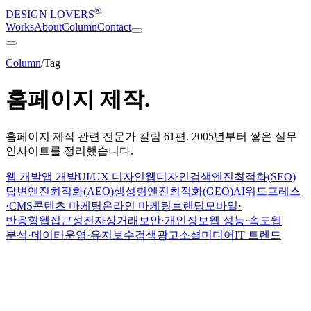
®
DESIGN LOVERS
Works
About
Column
Contact
Column
/
Tag
홈페이지 제작
.
홈페이지 제작
관련 전문가 칼럼
61
편. 2005년부터 쌓은 실무
인사이트를 정리했습니다.
웹 개발
앱 개발
UI/UX 디자인
웹디자인
검색엔진최적화(SEO)
답변엔진최적화(AEO)
생성형엔진최적화(GEO)
AI
워드프레스
·CMS
콘텐츠 마케팅
온라인 마케팅
브랜딩
모바일·
반응형
웹접근성
전자상거래
보안·개인정보
웹 성능·속도
웹
분석·데이터
운영·유지보수
검색광고
소셜미디어
IT 트렌드
SEO · AI
2026-07-06