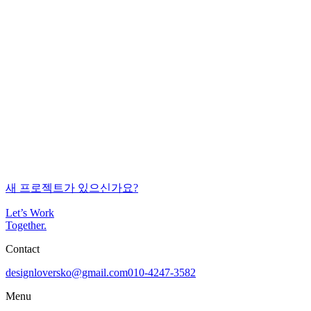
Development
2005-03-21
새 프로젝트가 있으신가요?
Let’s Work
Together
.
Contact
designloversko@gmail.com
010-4247-3582
Menu