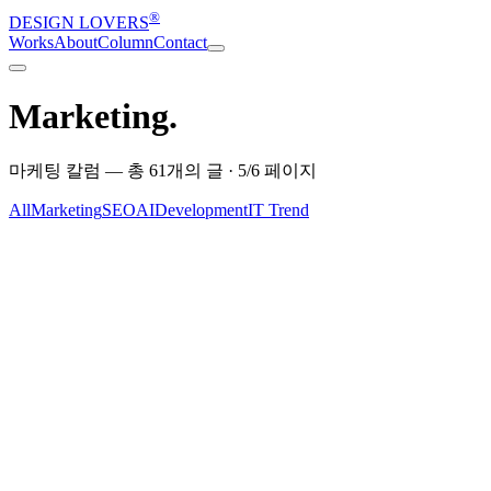
®
DESIGN LOVERS
Works
About
Column
Contact
Marketing
.
마케팅 칼럼
— 총
61
개의 글
· 5/6 페이지
All
Marketing
SEO
AI
Development
IT Trend
Marketing
2011-08-23
Marketing
2011-06-21