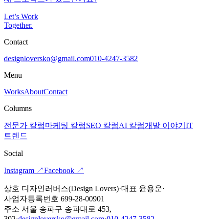
Let’s Work
Together
.
Contact
designloversko@gmail.com
010-4247-3582
Menu
Works
About
Contact
Columns
전문가 칼럼
마케팅 칼럼
SEO 칼럼
AI 칼럼
개발 이야기
IT
트렌드
Social
Instagram
↗
Facebook
↗
상호 디자인러버스(Design Lovers)
·
대표 윤용운
·
사업자등록번호 699-28-00901
주소 서울 송파구 송파대로 453,
302
·
designloversko@gmail.com
·
010-4247-3582