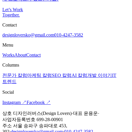
Let’s Work
Together
.
Contact
designloversko@gmail.com
010-4247-3582
Menu
Works
About
Contact
Columns
전문가 칼럼
마케팅 칼럼
SEO 칼럼
AI 칼럼
개발 이야기
IT
트렌드
Social
Instagram
↗
Facebook
↗
상호 디자인러버스(Design Lovers)
·
대표 윤용운
·
사업자등록번호 699-28-00901
주소 서울 송파구 송파대로 453,
302
·
designloversko@gmail.com
·
010-4247-3582