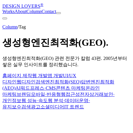
®
DESIGN LOVERS
Works
About
Column
Contact
Column
/
Tag
생성형엔진최적화(GEO)
.
생성형엔진최적화(GEO)
관련 전문가 칼럼
43
편. 2005년부터
쌓은 실무 인사이트를 정리했습니다.
홈페이지 제작
웹 개발
앱 개발
UI/UX
디자인
웹디자인
검색엔진최적화(SEO)
답변엔진최적화
(AEO)
AI
워드프레스·CMS
콘텐츠 마케팅
온라인
마케팅
브랜딩
모바일·반응형
웹접근성
전자상거래
보안·
개인정보
웹 성능·속도
웹 분석·데이터
운영·
유지보수
검색광고
소셜미디어
IT 트렌드
AI · Marketing
2026-08-07