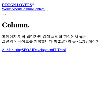
®
DESIGN LOVERS
Works
About
Column
Contact
Column
.
홈페이지 제작·웹디자인·검색 최적화 현장에서 쌓은
21년의 인사이트
를 기록합니다.
총
213
개의 글 ·
12
/
18
페이지
All
Marketing
SEO
AI
Development
IT Trend
IT Trend
2014-12-16