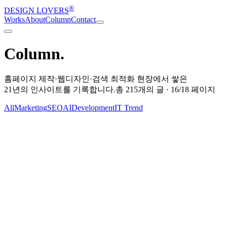
®
DESIGN LOVERS
Works
About
Column
Contact
Column
.
홈페이지 제작·웹디자인·검색 최적화 현장에서 쌓은
21년의 인사이트
를 기록합니다.
총
215
개의 글 ·
16
/
18
페이지
All
Marketing
SEO
AI
Development
IT Trend
Development
2009-06-15
Development
2009-05-25