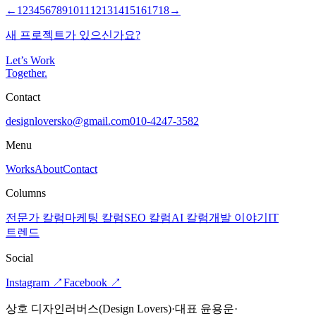
←
1
2
3
4
5
6
7
8
9
10
11
12
13
14
15
16
17
18
→
새 프로젝트가 있으신가요?
Let’s Work
Together
.
Contact
designloversko@gmail.com
010-4247-3582
Menu
Works
About
Contact
Columns
전문가 칼럼
마케팅 칼럼
SEO 칼럼
AI 칼럼
개발 이야기
IT
트렌드
Social
Instagram
↗
Facebook
↗
상호 디자인러버스(Design Lovers)
·
대표 윤용운
·