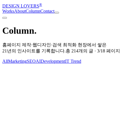
®
DESIGN LOVERS
Works
About
Column
Contact
Column
.
홈페이지 제작·웹디자인·검색 최적화 현장에서 쌓은
21년의 인사이트
를 기록합니다.
총
214
개의 글 ·
3
/
18
페이지
All
Marketing
SEO
AI
Development
IT Trend
SEO · AI
2026-07-14
AI · SEO
2026-07-13