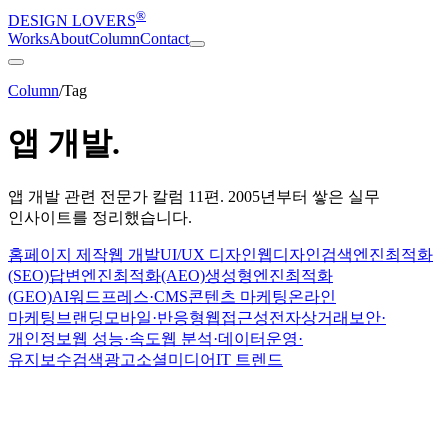
®
DESIGN LOVERS
Works
About
Column
Contact
Column
/
Tag
앱 개발
.
앱 개발
관련 전문가 칼럼
11
편. 2005년부터 쌓은 실무
인사이트를 정리했습니다.
홈페이지 제작
웹 개발
UI/UX 디자인
웹디자인
검색엔진최적화
(SEO)
답변엔진최적화(AEO)
생성형엔진최적화
(GEO)
AI
워드프레스·CMS
콘텐츠 마케팅
온라인
마케팅
브랜딩
모바일·반응형
웹접근성
전자상거래
보안·
개인정보
웹 성능·속도
웹 분석·데이터
운영·
유지보수
검색광고
소셜미디어
IT 트렌드
SEO · Development
2026-08-08