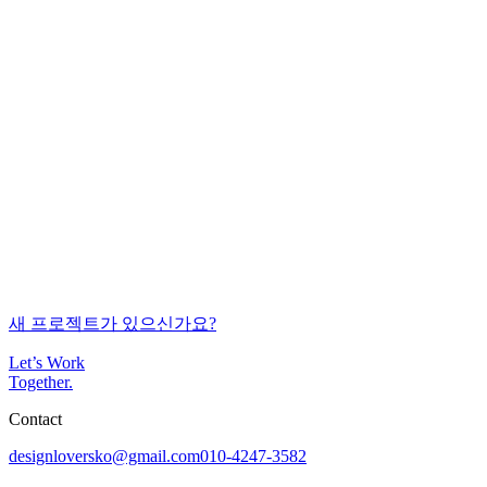
SEO
2012-02-22
새 프로젝트가 있으신가요?
Let’s Work
Together
.
Contact
designloversko@gmail.com
010-4247-3582