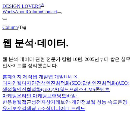
®
DESIGN LOVERS
Works
About
Column
Contact
Column
/
Tag
웹 분석·데이터
.
웹 분석·데이터
관련 전문가 칼럼
10
편. 2005년부터 쌓은 실무
인사이트를 정리했습니다.
홈페이지 제작
웹 개발
앱 개발
UI/UX
디자인
웹디자인
검색엔진최적화(SEO)
답변엔진최적화(AEO)
생성형엔진최적화(GEO)
AI
워드프레스·CMS
콘텐츠
마케팅
온라인 마케팅
브랜딩
모바일·
반응형
웹접근성
전자상거래
보안·개인정보
웹 성능·속도
운영·
유지보수
검색광고
소셜미디어
IT 트렌드
Marketing
2024-11-19