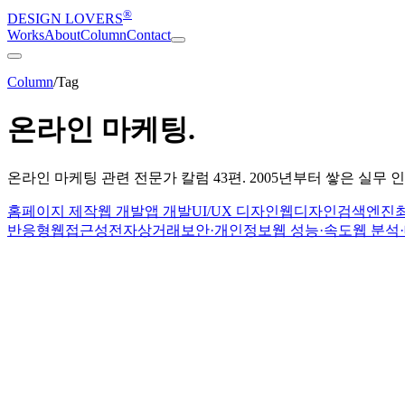
®
DESIGN LOVERS
Works
About
Column
Contact
Column
/
Tag
온라인 마케팅
.
온라인 마케팅
관련 전문가 칼럼
43
편. 2005년부터 쌓은 실무
홈페이지 제작
웹 개발
앱 개발
UI/UX 디자인
웹디자인
검색엔진최
반응형
웹접근성
전자상거래
보안·개인정보
웹 성능·속도
웹 분석
AI · Development
2026-08-02
Marketing · AI
2026-07-19