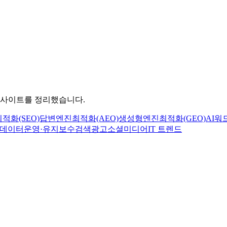
 인사이트를 정리했습니다.
적화(SEO)
답변엔진최적화(AEO)
생성형엔진최적화(GEO)
AI
워
·데이터
운영·유지보수
검색광고
소셜미디어
IT 트렌드